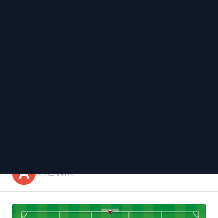
ATALANTA
GASPERINI,
CONTRAATAQUE Y CENTRO
LATERAL
A
ATALANTA