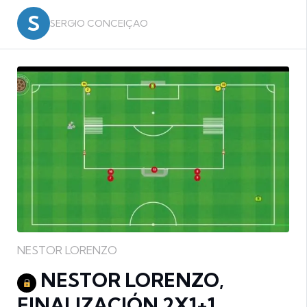
S
SERGIO CONCEIÇAO
NESTOR LORENZO
NESTOR LORENZO,
FINALIZACIÓN 2X1+1