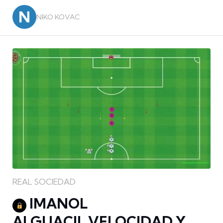
N
NIKO KOVAC
REAL SOCIEDAD
IMANOL
ALGUACIL,VELOCIDAD Y