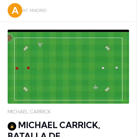
A
AT. MADRID
MICHAEL CARRICK
MICHAEL CARRICK,
BATALLA DE