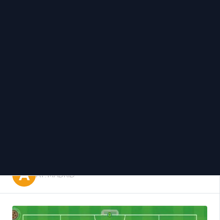
AT. MADRID
SIMEONE, DUELOS
DEFENSA DE ÁREA
A
AT. MADRID