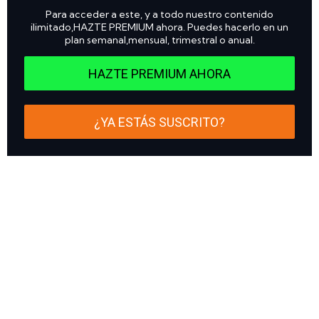
Para acceder a este, y a todo nuestro contenido
ilimitado,HAZTE PREMIUM ahora. Puedes hacerlo en un
plan semanal,mensual, trimestral o anual.
HAZTE PREMIUM AHORA
¿YA ESTÁS SUSCRITO?