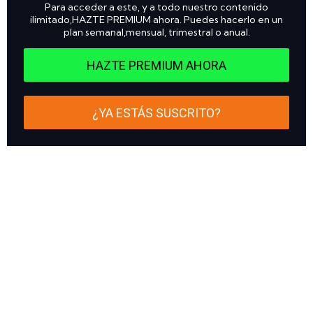
Para acceder a este, y a todo nuestro contenido
ilimitado,HAZTE PREMIUM ahora. Puedes hacerlo en un
plan semanal,mensual, trimestral o anual.
HAZTE PREMIUM AHORA
¿YA ESTÁS SUSCRITO?