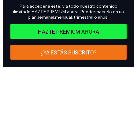
Para acceder a este, y a todo nuestro contenido
ilimitado,HAZTE PREMIUM ahora. Puedes hacerlo en un
plan semanal,mensual, trimestral o anual.
HAZTE PREMIUM AHORA
¿YA ESTÁS SUSCRITO?