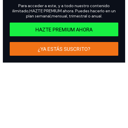
Para acceder a este, y a todo nuestro contenido
ilimitado,HAZTE PREMIUM ahora. Puedes hacerlo en un
plan semanal,mensual, trimestral o anual.
HAZTE PREMIUM AHORA
¿YA ESTÁS SUSCRITO?